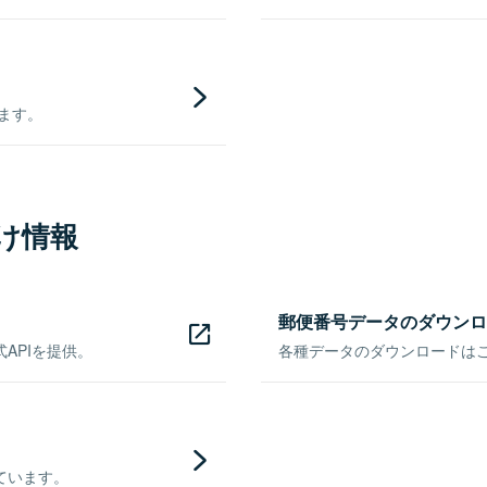
きます。
け情報
郵便番号データのダウンロ
APIを提供。
各種データのダウンロードはこち
ています。