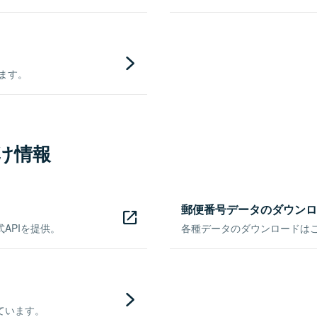
きます。
け情報
郵便番号データのダウンロ
APIを提供。
各種データのダウンロードはこち
ています。