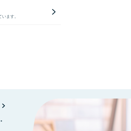
ています。
に。