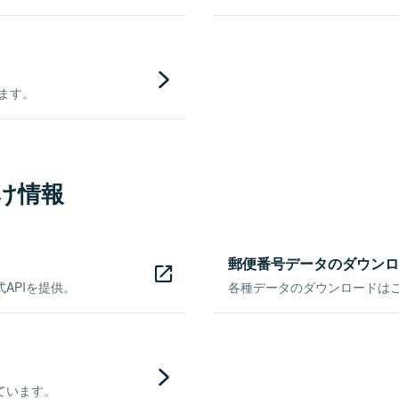
きます。
け情報
郵便番号データのダウンロ
APIを提供。
各種データのダウンロードはこち
ています。