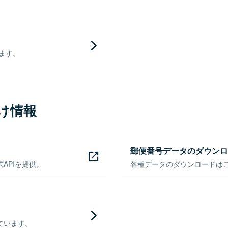
きます。
け情報
郵便番号データのダウンロ
APIを提供。
各種データのダウンロードはこち
ています。