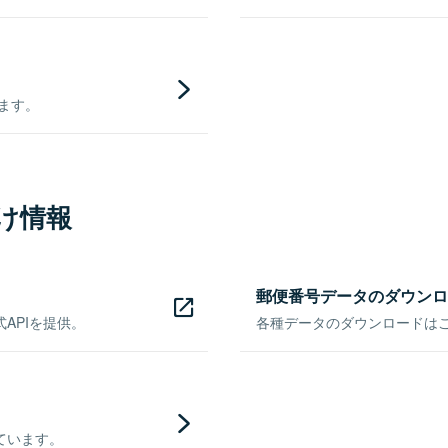
きます。
け情報
郵便番号データのダウンロ
APIを提供。
各種データのダウンロードはこち
ています。