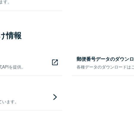
きます。
け情報
郵便番号データのダウンロ
APIを提供。
各種データのダウンロードはこち
ています。