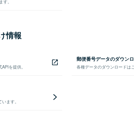
きます。
け情報
郵便番号データのダウンロ
APIを提供。
各種データのダウンロードはこち
ています。