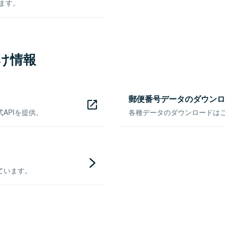
きます。
け情報
郵便番号データのダウンロ
APIを提供。
各種データのダウンロードはこち
ています。