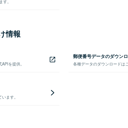
きます。
け情報
郵便番号データのダウンロ
APIを提供。
各種データのダウンロードはこち
ています。