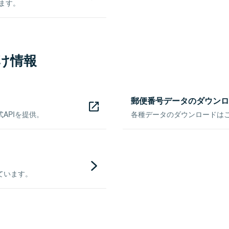
きます。
け情報
郵便番号データのダウンロ
APIを提供。
各種データのダウンロードはこち
ています。