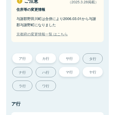
ご注意
（2025.3.28掲載）
住所等の変更情報
与謝郡野田川町は合併により2006.03.01から与謝
郡与謝野町になりました
京都府の変更情報一覧 はこちら
ア行
カ行
サ行
タ行
マ行
ヤ行
ナ行
ハ行
ラ行
ワ行
ア行