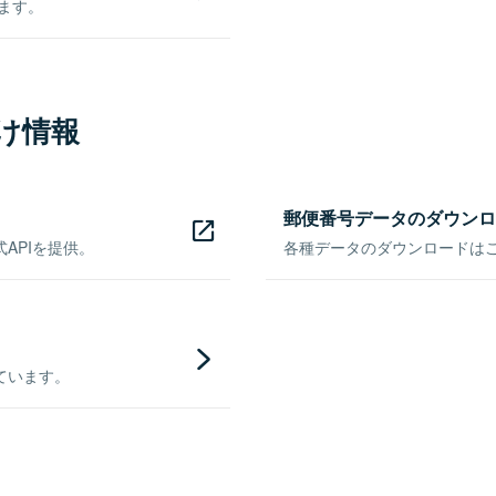
きます。
け情報
郵便番号データのダウンロ
APIを提供。
各種データのダウンロードはこち
ています。