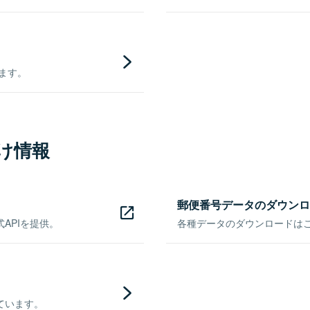
きます。
け情報
郵便番号データのダウンロ
APIを提供。
各種データのダウンロードはこち
ています。