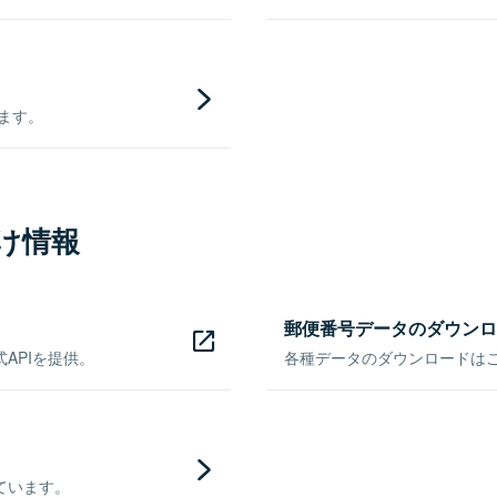
きます。
け情報
郵便番号データのダウンロ
APIを提供。
各種データのダウンロードはこち
ています。