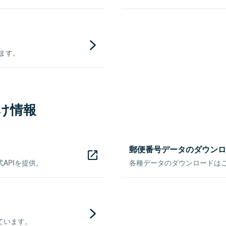
きます。
け情報
郵便番号データのダウンロ
APIを提供。
各種データのダウンロードはこち
ています。