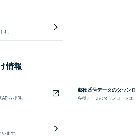
きます。
け情報
郵便番号データのダウンロ
APIを提供。
各種データのダウンロードはこち
ています。