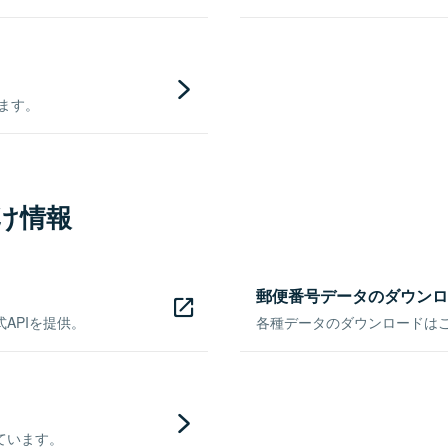
きます。
け情報
郵便番号データのダウンロ
APIを提供。
各種データのダウンロードはこち
ています。