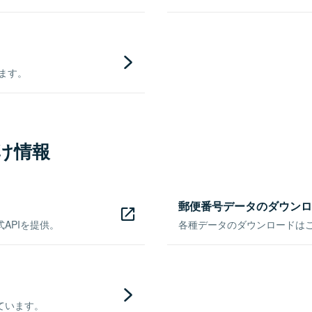
きます。
け情報
郵便番号データのダウンロ
APIを提供。
各種データのダウンロードはこち
ています。