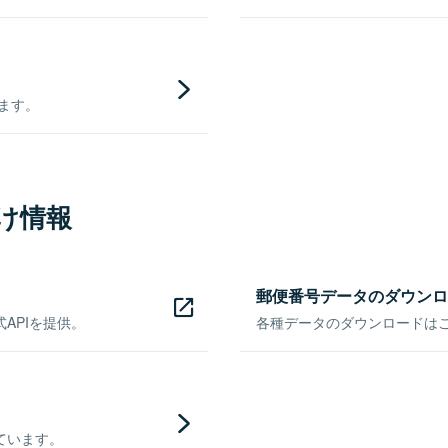
きます。
け情報
郵便番号データのダウンロ
APIを提供。
各種データのダウンロードはこち
ています。