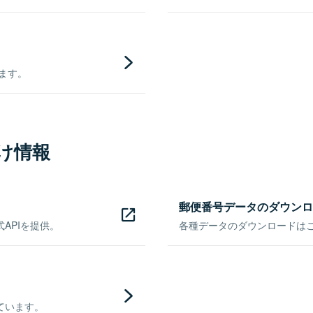
きます。
け情報
郵便番号データのダウンロ
APIを提供。
各種データのダウンロードはこち
ています。