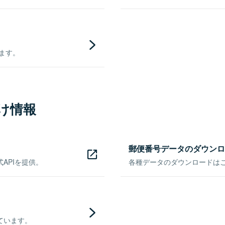
きます。
け情報
郵便番号データのダウンロ
APIを提供。
各種データのダウンロードはこち
ています。