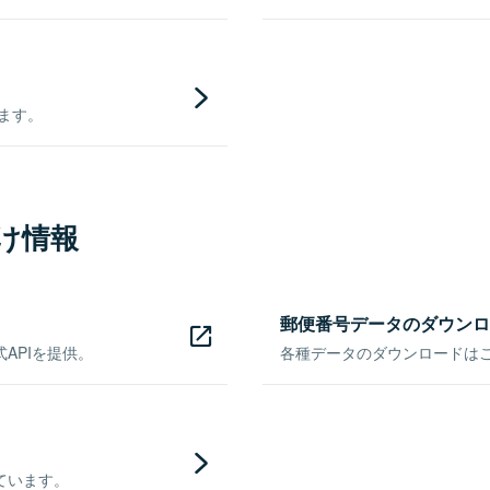
きます。
け情報
郵便番号データのダウンロ
APIを提供。
各種データのダウンロードはこち
ています。