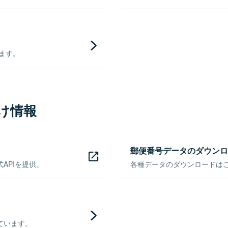
きます。
け情報
郵便番号データのダウンロ
APIを提供。
各種データのダウンロードはこち
ています。