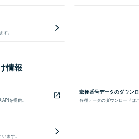
きます。
け情報
郵便番号データのダウンロ
APIを提供。
各種データのダウンロードはこち
ています。