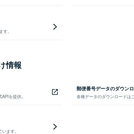
きます。
け情報
郵便番号データのダウンロ
APIを提供。
各種データのダウンロードはこち
ています。