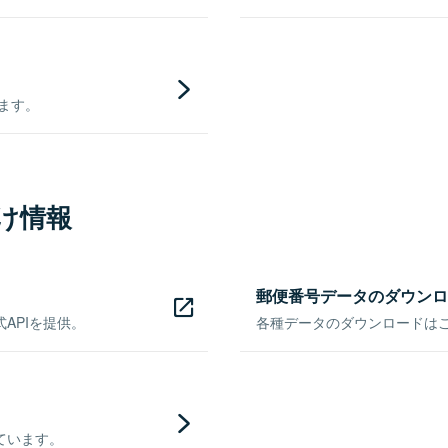
きます。
け情報
郵便番号データのダウンロ
APIを提供。
各種データのダウンロードはこち
ています。