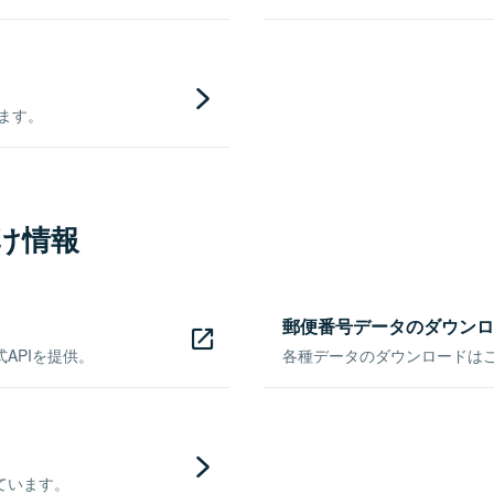
きます。
け情報
郵便番号データのダウンロ
APIを提供。
各種データのダウンロードはこち
ています。