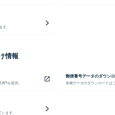
きます。
け情報
郵便番号データのダウンロ
APIを提供。
各種データのダウンロードはこち
ています。