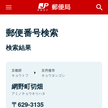
郵便番号検索
検索結果
京都府
京丹後市
キョウトフ
キョウタンゴシ
網野町切畑
アミノチョウキリハタ
629-3135