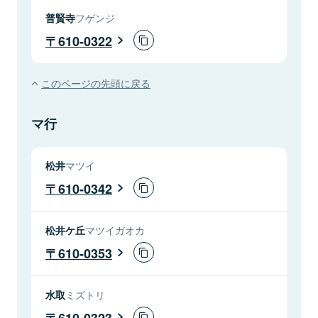
普賢寺
フゲンジ
610-0322
このページの先頭に戻る
マ行
松井
マツイ
610-0342
松井ケ丘
マツイガオカ
610-0353
水取
ミズトリ
610-0323