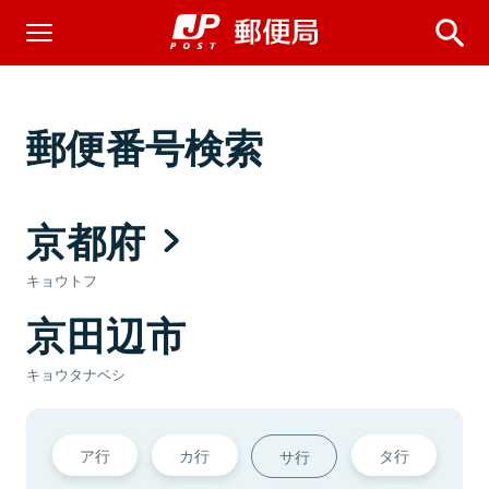
郵便番号検索
京都府
キョウトフ
京田辺市
キョウタナベシ
ア行
カ行
タ行
サ行