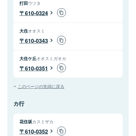
打田
ウツタ
610-0324
大住
オオスミ
610-0343
大住ケ丘
オオスミガオカ
610-0351
このページの先頭に戻る
カ行
花住坂
カスミザカ
610-0352