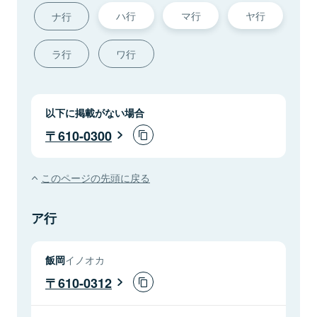
ハ行
マ行
ヤ行
ナ行
ラ行
ワ行
以下に掲載がない場合
610-0300
このページの先頭に戻る
ア行
飯岡
イノオカ
610-0312