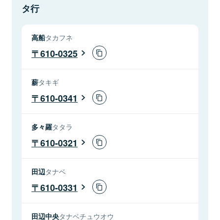
タ行
高船
タカフネ
610-0325
薪
タキギ
610-0341
多々羅
タタラ
610-0321
田辺
タナベ
610-0331
田辺中央
タナベチュウオウ