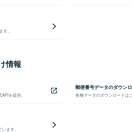
きます。
け情報
郵便番号データのダウンロ
APIを提供。
各種データのダウンロードはこち
ています。