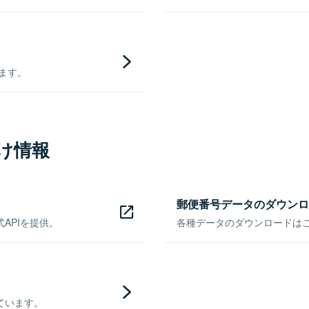
きます。
け情報
郵便番号データのダウンロ
APIを提供。
各種データのダウンロードはこち
ています。