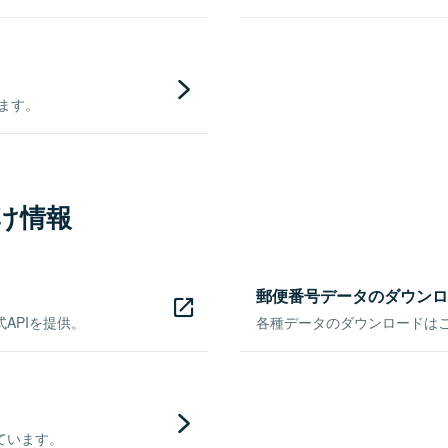
きます。
け情報
郵便番号データのダウンロ
APIを提供。
各種データのダウンロードはこち
ています。