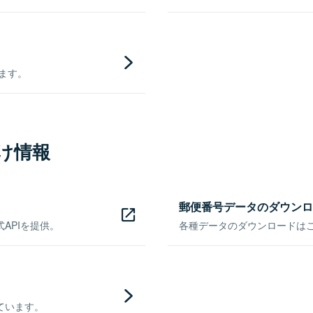
きます。
け情報
郵便番号データのダウンロ
APIを提供。
各種データのダウンロードはこち
ています。