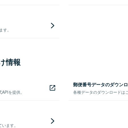
きます。
け情報
郵便番号データのダウンロ
APIを提供。
各種データのダウンロードはこち
ています。