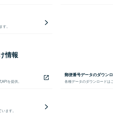
きます。
け情報
郵便番号データのダウンロ
APIを提供。
各種データのダウンロードはこち
ています。