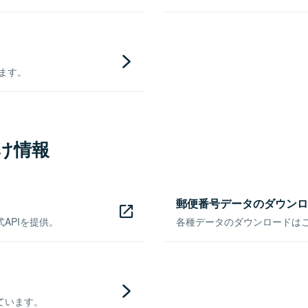
きます。
け情報
郵便番号データのダウンロ
APIを提供。
各種データのダウンロードはこち
ています。