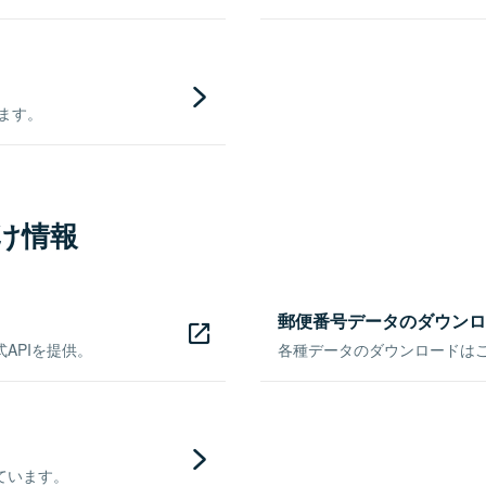
きます。
け情報
郵便番号データのダウンロ
APIを提供。
各種データのダウンロードはこち
ています。