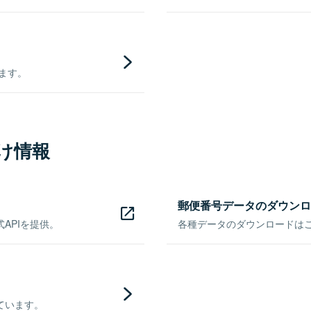
きます。
け情報
郵便番号データのダウンロ
APIを提供。
各種データのダウンロードはこち
ています。