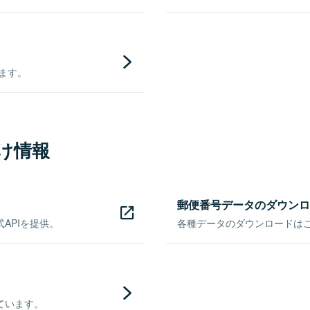
きます。
け情報
郵便番号データのダウンロ
APIを提供。
各種データのダウンロードはこち
ています。