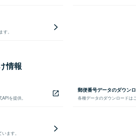
きます。
け情報
郵便番号データのダウンロ
APIを提供。
各種データのダウンロードはこち
ています。