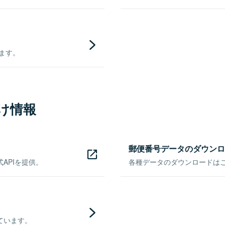
きます。
け情報
郵便番号データのダウンロ
APIを提供。
各種データのダウンロードはこち
ています。