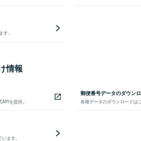
きます。
け情報
郵便番号データのダウンロ
APIを提供。
各種データのダウンロードはこち
ています。