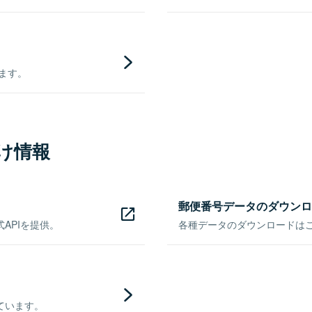
きます。
け情報
郵便番号データのダウンロ
APIを提供。
各種データのダウンロードはこち
ています。