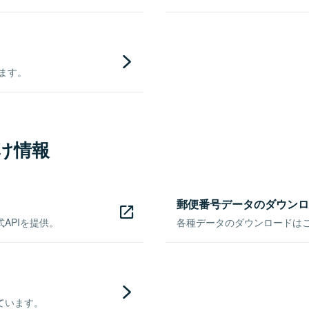
きます。
け情報
郵便番号データのダウンロ
APIを提供。
各種データのダウンロードはこち
ています。