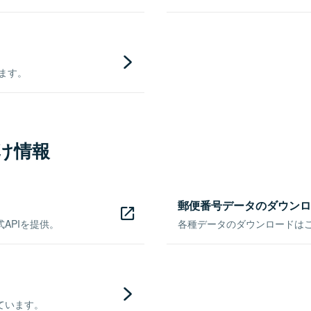
きます。
け情報
郵便番号データのダウンロ
APIを提供。
各種データのダウンロードはこち
ています。