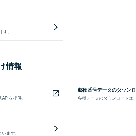
きます。
け情報
郵便番号データのダウンロ
APIを提供。
各種データのダウンロードはこち
ています。