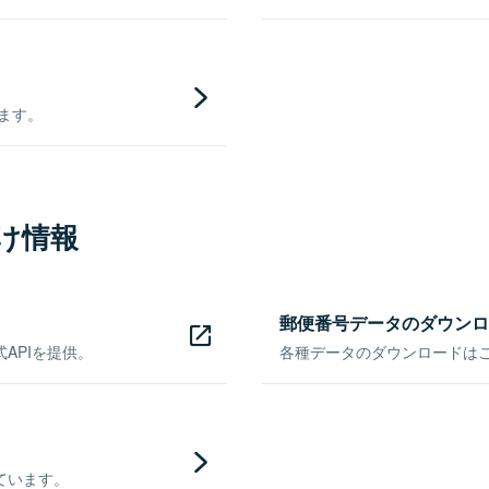
きます。
け情報
郵便番号データのダウンロ
APIを提供。
各種データのダウンロードはこち
ています。