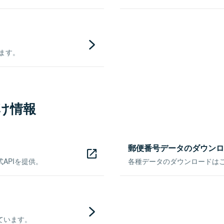
きます。
け情報
郵便番号データのダウンロ
APIを提供。
各種データのダウンロードはこち
ています。